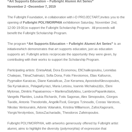
“Art Supports Education – Fulbright Alumni Art Series”
November 2 –December 7, 2019
The Fulbright Foundation, in collaboration with i-D PROJECTART,invites you to the
opening of
Fulbright POLYMORPHIA
exhibitionon Saturday, November 2nd,
12:00-19:00,to support the Fulbright Scholarship Program. All proceeds will
benefit the Fulbright Scholarship Program.
The program
“Art Supports Education – Fulbright Alumni Art Series”
is an
initiativewhich demonstrates that art supports education, just as education
supports art. Fulbright artists reciprocate the opportunity they were given, by
contributing with their works to support the Scholarship Program.
Participating artists: ErietaAttali, Dora Economou, EfiChalikopoulou, Leonidas
Chalepas, TitinaChalmatzi, Sofia Dona, Fotis Flevotomos, Elias Kafouros,
Pygmalion Karatzas, Diane Katsiaficas, Zoe Keramea, ApostolosKilessopoulos,
Sia Kyriakakos, PelagiaKyriazi, Maria Letsiou, Ioannis Michalou(di)s, Eleni
Mylonas, Dimitris Papaioannou + MarilenaStafylidou, LambrosPapanikolatos,
Vangelis Pliarides, Loukia Richards, Fotis Sagonas, Alex Simopoulos, Giorgos
Taxidis, Antonis Theodoridis, AngelikiTsoli, Giorgos Tzinoudis, Costas Varotsos,
Nikolas Ventourakis, Adonis Volanakis, Kristina Williamson, ZafosXagoraris,
YiorgisYerolymbos, SotosZachariadis, Theodoros Zafeiropoulos.
Fulbright POLYMORPHIA, with artworks generously offered by Fulbright artist
alumni, aims to highlight the diversity (polymorphia) of expression that