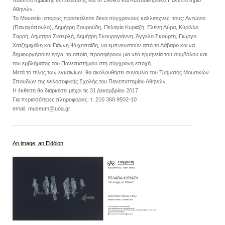
πανεπιστημιακής εκπαίδευσης και το Εθνικό και Καποδιστριακό Πανεπιστήμιο
Αθηνών.
Το Μουσείο Ιστορίας προσκάλεσε δέκα σύγχρονους καλλιτέχνες, τους: Αντώνιο
(Παναγόπουλο), Δημήτρη Ζουρούδη, Πελαγία Κυριαζή, Ελένη Λύρα, Κύριλλο
Σαρρή, Δήμητρα Σιατερλή, Δημήτρη Σκουρογιάννη, Άγγελο Σκούρτη, Γιώργο
Χατζημιχάλη και Γιάννη Ψυχοπαίδη, να εμπνευστούν από το Λάβαρο και να
δημιουργήσουν έργα, τα οποία, προσφέρουν μια νέα ερμηνεία του συμβόλου και
του εμβλήματος του Πανεπιστήμιου στη σύγχρονη εποχή.
Μετά το τέλος των εγκαινίων, θα ακολουθήσει συναυλία του Τμήματος Μουσικών
Σπουδών της Φιλοσοφικής Σχολής του Πανεπιστημίου Αθηνών.
Η έκθεση θα διαρκέσει μέχρι τις 31 Δεκεμβρίου 2017.
Για περισσότερες πληροφορίες: τ. 210 368 9502-10
email: museum@uoa.gr
An image, an Eidólon