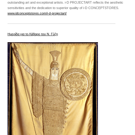
outstanding art and exceptional artists. i-D PROJECTART reflects the aesthetic
sensitivities and the dedication to superior quality of i-D CONCEPTSTORES.
www.idconceptstores.com/i-d-projectart/
Ημερίδα για το Λάβαρο του Ν. Γύζη