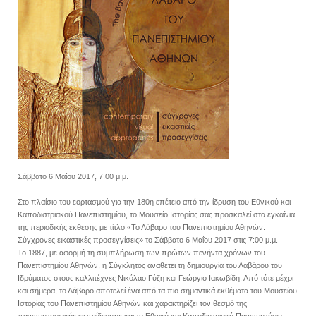
Σάββατο 6 Μαΐου 2017, 7.00 μ.μ.
Στο πλαίσιο του εορτασμού για την 180η επέτειο από την ίδρυση του Εθνικού και
Καποδιστριακού Πανεπιστημίου, το Μουσείο Ιστορίας σας προσκαλεί στα εγκαίνια
της περιοδικής έκθεσης με τίτλο «Το Λάβαρο του Πανεπιστημίου Αθηνών:
Σύγχρονες εικαστικές προσεγγίσεις» το Σάββατο 6 Μαΐου 2017 στις 7:00 μ.μ.
Το 1887, με αφορμή τη συμπλήρωση των πρώτων πενήντα χρόνων του
Πανεπιστημίου Αθηνών, η Σύγκλητος αναθέτει τη δημιουργία του Λαβάρου του
Ιδρύματος στους καλλιτέχνες Νικόλαο Γύζη και Γεώργιο Ιακωβίδη. Από τότε μέχρι
και σήμερα, το Λάβαρο αποτελεί ένα από τα πιο σημαντικά εκθέματα του Μουσείου
Ιστορίας του Πανεπιστημίου Αθηνών και χαρακτηρίζει τον θεσμό της