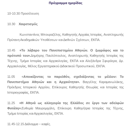
Πρόγραμμα ημερίδας
10-10.30 Προσέλευση
10.30
Χαιρετισμός
Κωνσταντίνος Μπουραζέλης, Καθηγητής Αρχαίας Ιστορίας, Αναπληρωτής
Πρύτανη Ακαδημαϊκών Υποθέσεων και Διεθνών Σχέσεων, ΕΚΠΑ.
10.45
«Το λάβαρο του Πανεπιστημίου Αθηνών. Ο ζωγράφος και το
πρότυπό του».
Δημήτρης Παυλόπουλος, Αναπληρωτής Καθηγητής Ιστορίας της
Τέχνης, Τμήμα Ιστορίας και Αρχαιολογίας, ΕΚΠΑ και Αλεξάνδρα Σφυρόερα, Δρ.
Αρχαιολογίας, Μέλος Εργαστηριακού Διδακτικού Προσωπικού, ΕΚΠΑ.
11.05 «
Αποικίζοντας το παρελθόν, σχεδιάζοντας το μέλλον: Το
Πανεπιστήμιο Αθηνών και η Αρχαιότητα».
Βαγγέλης Καραμανωλάκης,
Πρόεδρος Ιστορικού Αρχείου, Επίκουρος Καθηγητής
Θεωρίας και Ιστορίας της
Ιστοριογραφίας, ΕΚΠΑ.
11.25
«Η Αθηνά ως αλληγορία της Ελλάδος σε έργο των αδελφών
Φυτάλη».
Ευθυμία Μαυρομιχάλη, Επίκουρη Καθηγήτρια Ιστορίας της Τέχνης,
Τμήμα Ιστορίας και Αρχαιολογίας, ΕΚΠΑ.
11.45-12.15 Διάλειμμα – καφές.