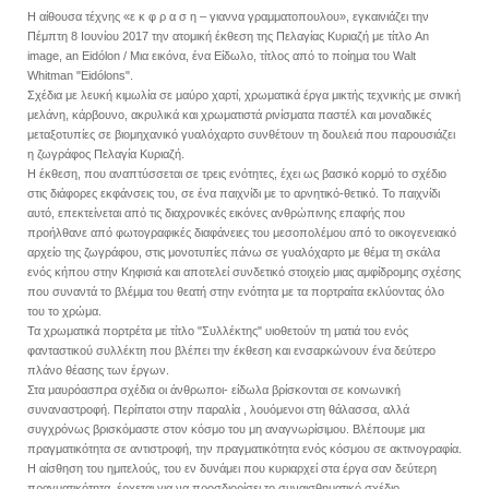
Η αίθουσα τέχνης «ε κ φ ρ α σ η – γιαννα γραμματοπουλου», εγκαινιάζει την
Πέμπτη 8 Ιουνίου 2017 την ατομική έκθεση της Πελαγίας Κυριαζή με τίτλο An
image, an Eidólon / Μια εικόνα, ένα Είδωλο, τίτλος από το ποίημα του Walt
Whitman "Eidólons".
Σχέδια με λευκή κιμωλία σε μαύρο χαρτί, χρωματικά έργα μικτής τεχνικής με σινική
μελάνη, κάρβουνο, ακρυλικά και χρωματιστά ρινίσματα παστέλ και μοναδικές
μεταξοτυπίες σε βιομηχανικό γυαλόχαρτο συνθέτουν τη δουλειά που παρουσιάζει
η ζωγράφος Πελαγία Κυριαζή.
Η έκθεση, που αναπτύσσεται σε τρεις ενότητες, έχει ως βασικό κορμό το σχέδιο
στις διάφορες εκφάνσεις του, σε ένα παιχνίδι με το αρνητικό-θετικό. Το παιχνίδι
αυτό, επεκτείνεται από τις διαχρονικές εικόνες ανθρώπινης επαφής που
προήλθανε από φωτογραφικές διαφάνειες του μεσοπολέμου από το οικογενειακό
αρχείο της ζωγράφου, στις μονοτυπίες πάνω σε γυαλόχαρτο με θέμα τη σκάλα
ενός κήπου στην Κηφισιά και αποτελεί συνδετικό στοιχείο μιας αμφίδρομης σχέσης
που συναντά το βλέμμα του θεατή στην ενότητα με τα πορτραίτα εκλύοντας όλο
του το χρώμα.
Τα χρωματικά πορτρέτα με τίτλο "Συλλέκτης" υιοθετούν τη ματιά του ενός
φανταστικού συλλέκτη που βλέπει την έκθεση και ενσαρκώνουν ένα δεύτερο
πλάνο θέασης των έργων.
Στα μαυρόασπρα σχέδια οι άνθρωποι- είδωλα βρίσκονται σε κοινωνική
συναναστροφή. Περίπατοι στην παραλία , λουόμενοι στη θάλασσα, αλλά
συγχρόνως βρισκόμαστε στον κόσμο του μη αναγνωρίσιμου. Βλέπουμε μια
πραγματικότητα σε αντιστροφή, την πραγματικότητα ενός κόσμου σε ακτινογραφία.
H αίσθηση του ημιτελούς, του εν δυνάμει που κυριαρχεί στα έργα σαν δεύτερη
πραγματικότητα, έρχεται για να προσδιορίσει το συναισθηματικό σχέδιο.