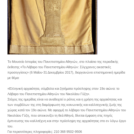
Το Μουσείο Ιστορίας του Πανεπιστημίου Αθηνών, στο πλαίσιο της περιοδικής
έκθεσης «Το Λάβαρο του Πανεπιστημίου Αθηνών: Σύγχρονες εικαστικές
προσεγγίσεις» (6 Μαΐου-31 Δεκεμβρίου 2017), διοργανώνει επιστημονική ημερίδα
με θέμα:
«Ελληνική αρχαιότητα, σύμβολα και ζητήματα πρόσληψης στον 19ο αιώνα: το
Λάβαρο του Πανεπιστημίου Αθηνών του Νικολάου Γύζη».
Στόχος της ημερίδας είναι να αναδειχτεί ο ρόλος και η χρήση της αρχαιότητας και
των συμβόλων της στη διαμόρφωση της κοινωνικής και καλλιτεχνικής ζωής της
χώρας κατά τον 19ο αιώνα. Με αφορμή το λάβαρο του Πανεπιστημίου Αθηνών του
Νικολάου Γύζη, που απεικονίζει τη θεά Αθηνά, δίνεται έμφαση στις πηγές
έμπνευσης του καλλιτέχνη και στην πρόσληψη της αρχαιότητας στο εν λόγω έργο
του.
Για περισσότερες πληροφορίες: 210 368 9502-9506