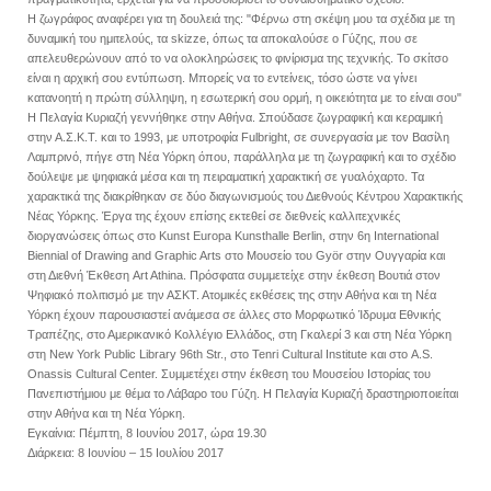
Η ζωγράφος αναφέρει για τη δουλειά της: "Φέρνω στη σκέψη μου τα σχέδια με τη
δυναμική του ημιτελούς, τα skizze, όπως τα αποκαλούσε ο Γύζης, που σε
απελευθερώνουν από το να ολοκληρώσεις το φινίρισμα της τεχνικής. Το σκίτσο
είναι η αρχική σου εντύπωση. Μπορείς να τo εντείνεις, τόσο ώστε να γίνει
κατανοητή η πρώτη σύλληψη, η εσωτερική σου ορμή, η οικειότητα με το είναι σου"
H Πελαγία Κυριαζή γεννήθηκε στην Αθήνα. Σπούδασε ζωγραφική και κεραμική
στην Α.Σ.Κ.Τ. και το 1993, με υποτροφία Fulbright, σε συνεργασία με τον Βασίλη
Λαμπρινό, πήγε στη Νέα Υόρκη όπου, παράλληλα με τη ζωγραφική και το σχέδιο
δούλεψε με ψηφιακά μέσα και τη πειραματική χαρακτική σε γυαλόχαρτο. Τα
χαρακτικά της διακρίθηκαν σε δύο διαγωνισμούς του Διεθνούς Κέντρου Χαρακτικής
Νέας Υόρκης. Έργα της έχουν επίσης εκτεθεί σε διεθνείς καλλιτεχνικές
διοργανώσεις όπως στο Kunst Europa Kunsthalle Berlin, στην 6η International
Biennial of Drawing and Graphic Arts στο Μουσείο του Györ στην Ουγγαρία και
στη Διεθνή Έκθεση Art Athina. Πρόσφατα συμμετείχε στην έκθεση Βουτιά στον
Ψηφιακό πολιτισμό με την ΑΣΚΤ. Ατομικές εκθέσεις της στην Αθήνα και τη Νέα
Υόρκη έχουν παρουσιαστεί ανάμεσα σε άλλες στο Μορφωτικό Ίδρυμα Εθνικής
Τραπέζης, στο Αμερικανικό Κολλέγιο Ελλάδος, στη Γκαλερί 3 και στη Νέα Υόρκη
στη New York Public Library 96th Str., στο Tenri Cultural Institute και στο A.S.
Onassis Cultural Center. Συμμετέχει στην έκθεση του Μουσείου Ιστορίας του
Πανεπιστήμιου με θέμα το Λάβαρο του Γύζη. Η Πελαγία Κυριαζή δραστηριοποιείται
στην Αθήνα και τη Νέα Υόρκη.
Εγκαίνια: Πέμπτη, 8 Ιουνίου 2017, ώρα 19.30
Διάρκεια: 8 Ιουνίου – 15 Ιουλίου 2017