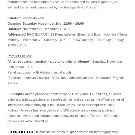
characterizes the contemporary visual art scene and the arts in general, an
element that is firmly supported by the Fulbright Artist Program.
Curator:
Eugenia Alexaki
Opening:Saturday, November 2nd, 12:00 – 19:00
Duration:
November 2 –December 7,2019
Address:
i-D PROJECTART, 12 Kanari&Sekeri Street (2nd floor), Kolonaki, Athens
Monday – Wednesday – Saturday 10:00 – 19:00&Tuesday – Thursday – Friday
10:00 – 21:00
Parallel Events:
"Arts, education, society - a polymorphic challenge"
, Saturday, November
30th, 17:00-19:00
Panel discussion with Fulbright visual artists.
Panelists: Leonidas Chalepas,Sofia Dona, AdonisVolanakis - Moderator: Eugenia
Alexaki
Fulbright Greece
provides scholarships to Greek and U.S. citizens, students,
scholars, artists, teachers and professionals and serves as the official center of
information about studying in the United States. Since its inception in 1948,
Fulbright Greece has awarded over 5,500 scholarships creating a vibrant,
dynamic, diverse and interconnected network of alumni. For more information
please visit
www.fulbright.gr
i-D PROJECTART
is a
distinctive creative space where visitors engage with